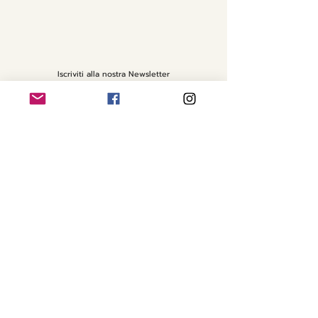
Iscriviti alla nostra Newsletter
resta sempre aggiornato sulle novità editoriali e le
iniziative di Spirito Libero Edizioni
Invia
©2022 di SPIRITO LIBERO. Marchio editoriale di GEM - P.IVA:
02648300461
-
info@spiritoliberoedizioni.it