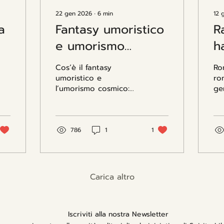
22 gen 2026
∙
6
min
12 
a
Fantasy umoristico
Ra
e umorismo
h
cosmico: quando la
r
Cos’è il fantasy
Ro
fantasia fa ridere e
n
umoristico e
rom
l’umorismo cosmico:
gen
pensare
a
origini, autori come
let
c
Pratchett e Adams,
sc
caratteristiche e opere
car
cult della letteratura
dif
786
1
1
umoristica fantasy.
Carica altro
Iscriviti alla nostra Newsletter