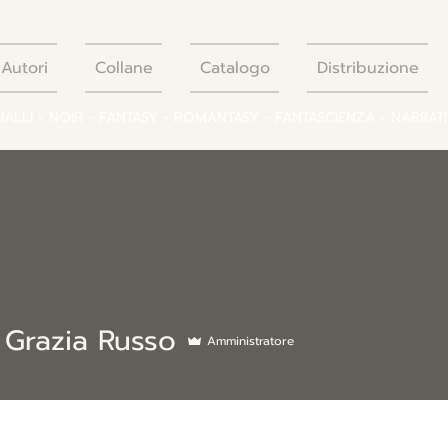
Autori
Collane
Catalogo
Distribuzione
GIALLI - NOIR - FANTASY - ROMANTASY - FANTASCIENZA - NARRAT
 Grazia Russo
Amministratore