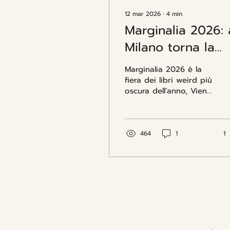
12 mar 2026
∙
4
min
Marginalia 2026: 
Milano torna la
Fiera dei libri
Marginalia 2026 è la
horror e weird
fiera dei libri weird più
oscura dell’anno, Vieni
a Milano insieme a noi
di Spirito Libero
Edizioni! Qui trovi info,
date e programma.
464
1
1