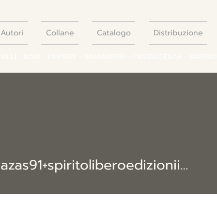
Autori
Collane
Catalogo
Distribuzione
GIALLI - NOIR - FANTASY - ROMANTASY - FANTASCIENZA - NARRAT
91+spiritoliberoedizionii091
rugahazas91+spiritoliberoedizionii0918fc