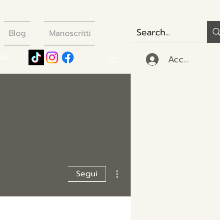
Blog
Manoscritti
Accedi
IVA
8fc
Altre azioni
Segui