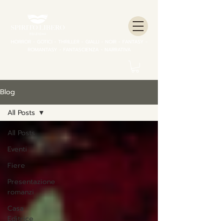
HORROR - GOTICI - THRILLER - GIALLI - NOIR - FANTASY -
ROMANTASY - FANTASCIENZA - NARRATIVA
Blog
All Posts
All Posts
Eventi
Fiere
Presentazione
romanzi
Casa
Editrice