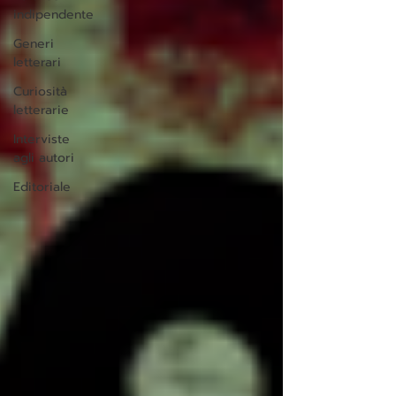
indipendente
Generi
letterari
Curiosità
letterarie
Interviste
agli autori
Editoriale