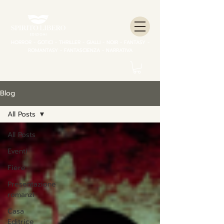
HORROR - GOTICI - THRILLER - GIALLI - NOIR - FANTASY -
ROMANTASY - FANTASCIENZA - NARRATIVA
Blog
All Posts
All Posts
Eventi
Fiere
Presentazione
romanzi
Casa
Editrice