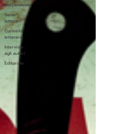
indipendente
Generi
letterari
Curiosità
letterarie
Interviste
agli autori
Editoriale