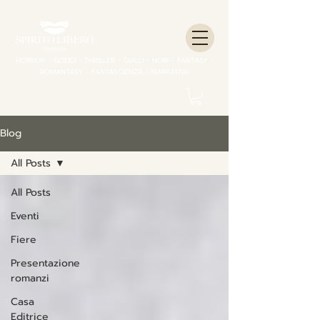
HORROR - GOTICI - THRILLER - GIALLI - NOIR - FANTASY -
ROMANTASY - FANTASCIENZA - NARRATIVA
Blog
All Posts
All Posts
Eventi
Fiere
Presentazione
romanzi
Casa
Editrice