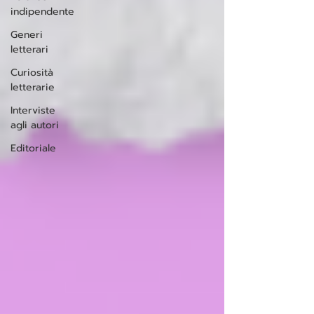
indipendente
Generi
letterari
Curiosità
letterarie
Interviste
agli autori
Editoriale