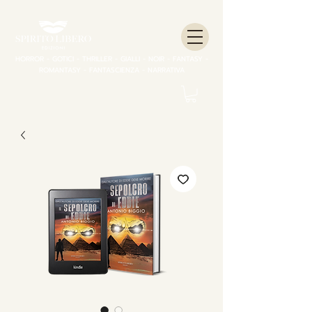
HORROR - GOTICI - THRILLER - GIALLI - NOIR - FANTASY -
ROMANTASY - FANTASCIENZA - NARRATIVA