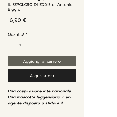
IL SEPOLCRO DI EDDIE di Antonio
Biggio
Prezzo
16,90 €
Quantità
*
Aggiungi al carrello
Acquista ora
Una cospirazione internazionale.
Una mascotte leggendaria. E un
agente disposto a sfidare il
mondo pur di salvare gli Iron
Maiden.
Dopo il grande successo