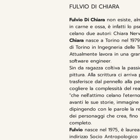
FULVIO DI CHIARA
Fulvio Di Chiara
non esiste, a
in carne e ossa, è infatti lo p
celano due autori: Chiara Nerv
Chiara
nasce a Torino nel 1979.
di Torino in Ingegneria delle 
Attualmente lavora in una gr
software engineer.
Sin da ragazza coltiva la passi
pittura. Alla scrittura ci arriv
trasferisce dal pennello alla p
cogliere la complessità del rea
"che nell'attimo celano l'etern
avanti le sue storie, immagin
dipingendo con le parole la re
dei personaggi che crea, fino
completo.
Fulvio
nasce nel 1975, è laureat
indirizzo Socio Antropologico e