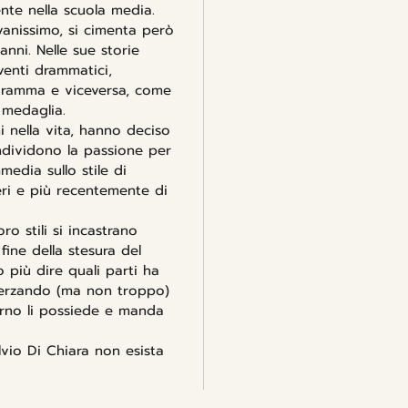
te nella scuola media.
vanissimo, si cimenta però
anni. Nelle sue storie
venti drammatici,
dramma e viceversa, come
 medaglia.
 nella vita, hanno deciso
ndividono la passione per
media sullo stile di
leri e più recentemente di
o stili si incastrano
fine della stesura del
 più dire quali parti ha
Scherzando (ma non troppo)
urno li possiede e manda
ulvio Di Chiara non esista