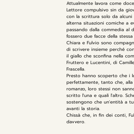
Attualmente lavora come docen
Lettore compulsivo sin da gio
con la scrittura solo da alcuni 
alterna situazioni comiche a e
passando dalla commedia al 
fossero due facce della stessa
Chiara e Fulvio sono compagni
di scrivere insieme perché co
il giallo che sconfina nella com
Fruttero e Lucentini, di Camil
Frascella.
Presto hanno scoperto che i lor
perfettamente, tanto che, alla 
romanzo, loro stessi non sanno
scritto l'una e quali l'altro. 
sostengono che un'entità a t
avanti la storia.
Chissà che, in fin dei conti, F
davvero.