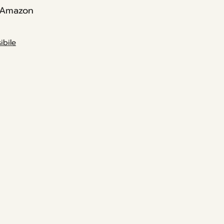
 Amazon
gatori, daranno il loro
uto per risolvere il mistero.
ibile