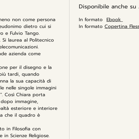
Disponibile anche su
investi
contrib
lmeno non come persona
In formato
Ebook
seudonimo dietro cui si
In formato
Copertina Fless
o e Fulvio Tango.
 Si laurea al Politecnico
Telecomunicazioni.
ande azienda come
one per il disegno e la
a più tardi, quando
enna la sua capacità di
le nelle singole immagini
o". Così Chiara porta
e dopo immagine,
altà esteriore e interiore
 a che il quadro è
o in Filosofia con
 in Scienze Religiose.