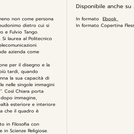
Disponibile anche su
a che il
in pied
lmeno non come persona
In formato
Ebook
applaus
seudonimo dietro cui si
In formato Copertina Fless
Durante
o e Fulvio Tango.
spettac
 Si laurea al Politecnico
copione
Telecomunicazioni.
Omicid
ande azienda come
rompic
Sanfili
one per il disegno e la
Vittorio
a più tardi, quando
enna la sua capacità di
le nelle singole immagini
o". Così Chiara porta
e dopo immagine,
altà esteriore e interiore
 a che il quadro è
o in Filosofia con
 in Scienze Religiose.