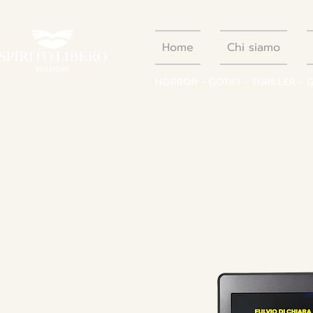
Home
Chi siamo
HORROR - GOTICI - THRILLER - 