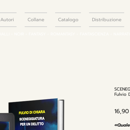
Autori
Collane
Catalogo
Distribuzione
GIALLI - NOIR - FANTASY - ROMANTASY - FANTASCIENZA - NARRAT
SCENEG
Fulvio 
16,90
«Quale