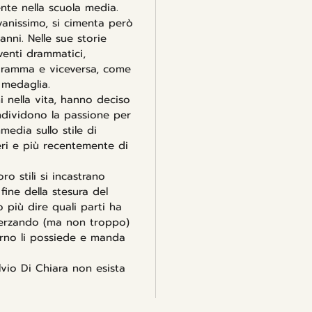
te nella scuola media.
vanissimo, si cimenta però
anni. Nelle sue storie
venti drammatici,
dramma e viceversa, come
 medaglia.
 nella vita, hanno deciso
ndividono la passione per
media sullo stile di
leri e più recentemente di
o stili si incastrano
fine della stesura del
 più dire quali parti ha
Scherzando (ma non troppo)
urno li possiede e manda
ulvio Di Chiara non esista