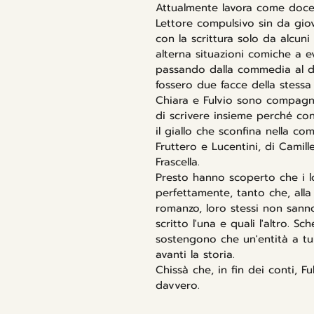
Attualmente lavora come docen
Lettore compulsivo sin da gio
con la scrittura solo da alcuni 
alterna situazioni comiche a e
passando dalla commedia al 
fossero due facce della stessa
Chiara e Fulvio sono compagni
di scrivere insieme perché co
il giallo che sconfina nella com
Fruttero e Lucentini, di Camil
Frascella.
Presto hanno scoperto che i lor
perfettamente, tanto che, alla 
romanzo, loro stessi non sanno
scritto l'una e quali l'altro. 
sostengono che un'entità a t
avanti la storia.
Chissà che, in fin dei conti, F
davvero.