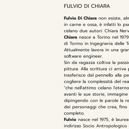
FULVIO DI CHIARA
Fulvio Di Chiara
non esiste, a
in carne e ossa, è infatti lo p
celano due autori: Chiara Nerv
Chiara
nasce a Torino nel 1979.
di Torino in Ingegneria delle 
Attualmente lavora in una gr
software engineer.
Sin da ragazza coltiva la passi
pittura. Alla scrittura ci arriv
trasferisce dal pennello alla p
cogliere la complessità del rea
"che nell'attimo celano l'etern
avanti le sue storie, immagin
dipingendo con le parole la re
dei personaggi che crea, fino
completo.
Fulvio
nasce nel 1975, è laureat
indirizzo Socio Antropologico e