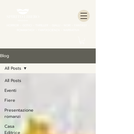
HORROR - GOTICI - THRILLER - GIALLI - NOIR - FANTASY -
ROMANTASY - FANTASCIENZA - NARRATIVA
Blog
All Posts
All Posts
Eventi
Fiere
Presentazione
romanzi
Casa
Editrice