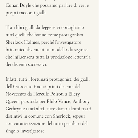
Conan Doyle
 che possiamo parlare di veri e 
propri 
racconti gialli
.
Tra i 
libri gialli da leggere
 vi consigliamo 
tutti quelli che hanno come protagonista 
Sherlock Holmes
, perché l’investigatore 
britannico diventerà un modello da seguire 
che influenzerà tutta la produzione letteraria 
dei decenni successivi.
Infatti tutti i fortunati protagonisti dei gialli 
dell’Ottocento fino ai primi decenni del 
Novecento da 
Hercule Poirot
, a 
Ellery 
Queen
, passando per 
Philo Vance
, 
Anthony 
Gethryn
 e tanti altri, ritroviamo alcuni tratti 
distintivi in comune con 
Sherlock
, seppur 
con caratterizzazioni del tutto peculiari del 
singolo investigatore.