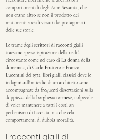
raccontare liberamente le aberrazioni 
comportamentali degli Anni Sessanta, che 
non erano altro se non il prodotto dei 
mutamenti sociali vissuti dai protagonisti 
delle sue storie.
Le trame degli 
scrittori di racconti gialli
traevano spesso ispirazione della realtà 
circostante come nel caso di 
La donna della 
domenica
, di 
Carlo Fruttero
 e 
Franco 
Lucentini
 del 1972,
libri gialli classici
 dove le 
indagini sull’omicidio di un architetto sono 
accompagnate da frequenti dissertazioni sulla 
doppiezza della 
borghesia torinese
, colpevole 
di voler mantenere a tutti i costi un 
perbenismo di facciata, ma che cela 
comportamenti di dubbia moralità.
I racconti gialli di 