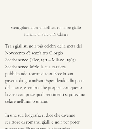
Sceneggiatura per un delitto, romanzo giallo 
italiano di Fulvio Di Chiara
Tra i 
giallisti noir
 più celebri della metà del 
Novecento
 c’è senz’altro 
Giorgio 
Scerbanenco
 (Kiev, 1911 – Milano, 1969). 
Scerbanenco
 iniziò la sua carriera 
pubblicando romanzi rosa. Fece la sua 
gavetta da giornalista rispondendo alla posta 
del cuore, e sembra che proprio con questo 
lavoro comprese quali sentimenti si potevano 
celare nell’animo umano. 
In una sua biografia si dice che divenne 
scrittore di
 romanzi gialli e noir
 per poter 