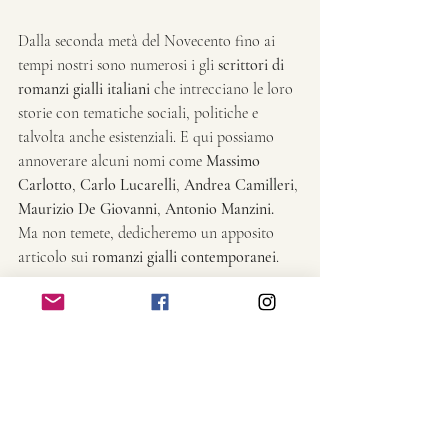
Dalla seconda metà del Novecento fino ai 
tempi nostri sono numerosi i gli 
scrittori di 
romanzi gialli italiani
 che intrecciano le loro 
storie con tematiche sociali, politiche e 
talvolta anche esistenziali. E qui possiamo 
annoverare alcuni nomi come 
Massimo 
Carlotto
, 
Carlo Lucarelli
, 
Andrea Camilleri
, 
Maurizio De Giovanni
, 
Antonio Manzini.
Ma non temete, dedicheremo un apposito 
articolo sui 
romanzi gialli contemporanei
.
I 
romanzi gialli
 continuano a evolversi, 
sorprendendo e intrattenendo generazioni di 
lettori e dando vita a generi paralleli, come il 
romanzo thriller psicologico
. Che siate 
appassionati di enigmi complessi o di 
atmosfere noir, c'è sempre un
 libro giallo