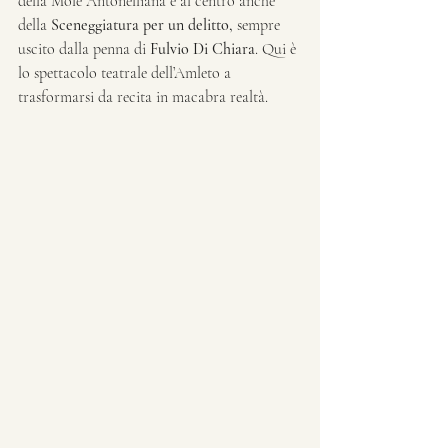
della Mole Antonelliana è al centro anche 
della 
Sceneggiatura per un delitto, 
sempre 
uscito dalla penna di
 Fulvio Di Chiara
. Qui è 
lo spettacolo teatrale dell’Amleto a 
trasformarsi da recita in macabra realtà.