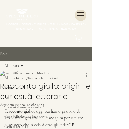
HORROR - GOTICI - THRILLER - GIALLI - NOIR - FANTASY -
ROMANTASY - FANTASCIENZA - NARRATIVA
Post
All Posts
Ufficio Stampa Spirito Libero
All Posts
21 lug 2025
Tempo di lettura: 6 min
Racconto giallo: origini e
Eventi
curiosità letterarie
Fiere
Aggiornamento:
30 dic 2025
Presentazione romanzi
Racconto giallo
, oggi parliamo proprio di 
Casa Editrice indipendente
lui. Amate gettarvi nelle indagini per svelare 
il mistero che si cela dietro gli indizi? E 
Generi letterari