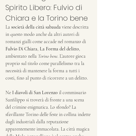
Spirito Libero: Fulvio di 
Chiara e la Torino bene
La 
società della città sabauda
 viene descritta 
in questo modo anche da altri autori di 
romanzi gialli come accade nel romanzo di 
Fulvio Di Chiara
, 
La Forma del delitto
, 
ambientato nella 
Torino bene
. L’autore gioca 
proprio sul titolo come parallelismo tra la 
necessità di mantenere la forma a tutti i 
costi, fino al punto di ricorrere a un delitto.
Ne 
I diavoli di San Lorenzo
 il commissario 
Sanfilippo si troverà di fronte a una scena 
del crimine enigmatica. Lo sfondo? La 
sfavillante Torino delle feste in collina indette 
dagli industriali dalla reputazione 
apparentemente immacolata. La città magica 