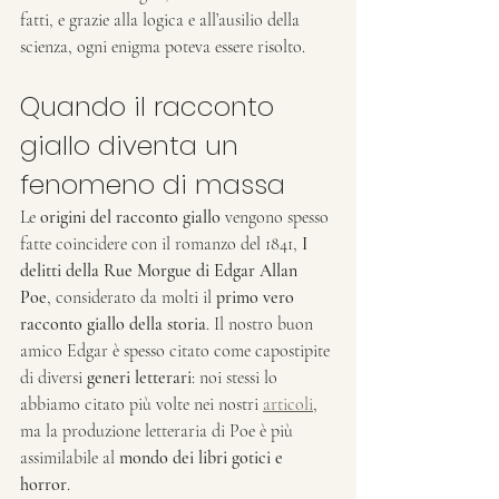
fatti, e grazie alla logica e all’ausilio della 
scienza, ogni enigma poteva essere risolto.
Quando il racconto 
giallo diventa un 
fenomeno di massa
Le 
origini del racconto giallo
 vengono spesso 
fatte coincidere con il romanzo del 1841, 
I 
delitti della Rue Morgue di Edgar Allan 
Poe
, considerato da molti il 
primo vero 
racconto giallo della storia
. Il nostro buon 
amico Edgar è spesso citato come capostipite 
di diversi 
generi letterari
: noi stessi lo 
abbiamo citato più volte nei nostri 
articoli
, 
ma la produzione letteraria di Poe è più 
assimilabile al 
mondo dei libri gotici e 
horror
.