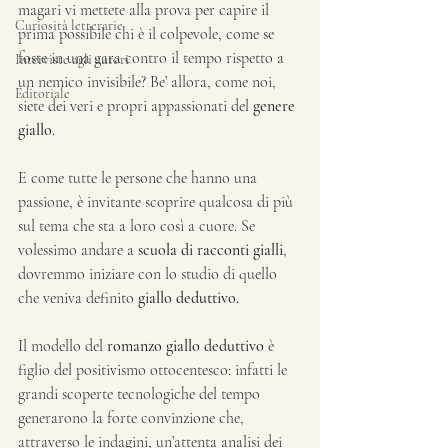
magari vi mettete alla prova per capire il 
Curiosità letterarie
prima possibile chi è il colpevole, come se 
foste in una gara contro il tempo rispetto a 
Interviste agli autori
un nemico invisibile? Be’ allora, come noi, 
Editoriale
siete dei veri e propri appassionati del 
genere 
giallo
.
E come tutte le persone che hanno una 
passione, è invitante scoprire qualcosa di più 
sul tema che sta a loro così a cuore. Se 
volessimo andare a 
scuola di racconti gialli
, 
dovremmo iniziare con lo studio di quello 
che veniva definito 
giallo deduttivo.
Il modello del 
romanzo giallo deduttivo
 è 
figlio del positivismo ottocentesco: infatti le 
grandi scoperte tecnologiche del tempo 
generarono la forte convinzione che, 
attraverso le indagini, un’attenta analisi dei 