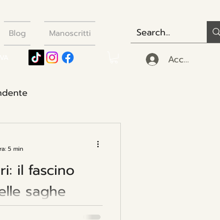
Blog
Manoscritti
Accedi
IVA
endente
e
ra: 5 min
i: il fascino
elle saghe
no i lettori da sempre per