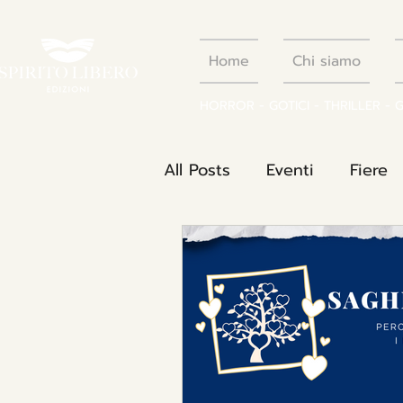
Home
Chi siamo
HORROR - GOTICI - THRILLER - 
All Posts
Eventi
Fiere
Generi letterari
Curios