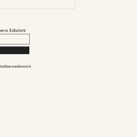
tare la complessità della
familiari
bero Edizioni
toliberoedizioni.it