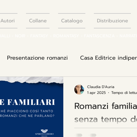
Autori
Collane
Catalogo
Distribuzione
GIALLI - NOIR - FANTASY - ROMANTASY - FANTASCIENZA - NARRAT
Presentazione romanzi
Casa Editrice indip
ità letterarie
Interviste agli autori
Editorial
Claudia D'Auria
1 apr 2025
Tempo di lettu
Romanzi familiar
senza tempo d
I romanzi familiari strega