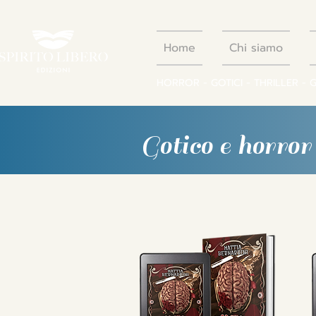
Home
Chi siamo
HORROR - GOTICI - THRILLER - 
Gotico e horror