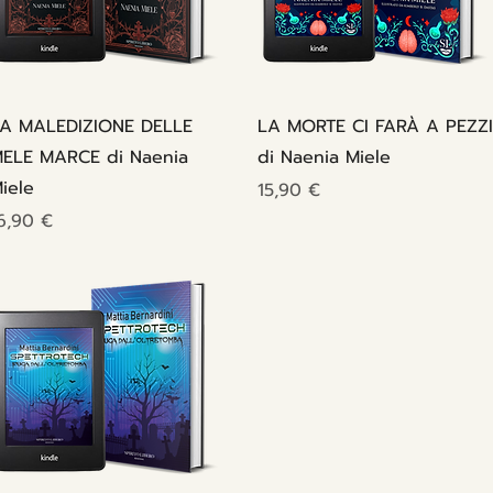
Vista rapida
Vista rapida
A MALEDIZIONE DELLE
LA MORTE CI FARÀ A PEZZI
ELE MARCE di Naenia
di Naenia Miele
iele
Prezzo
15,90 €
rezzo
6,90 €