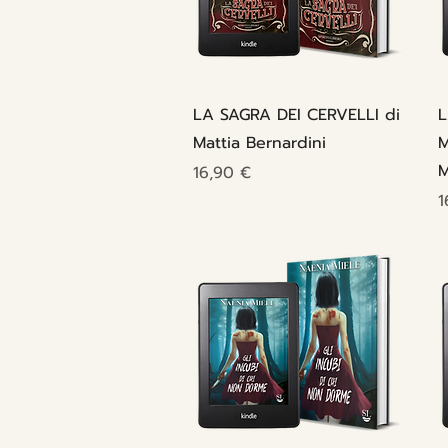
Vista rapida
LA SAGRA DEI CERVELLI di
L
Mattia Bernardini
M
M
Prezzo
16,90 €
P
1