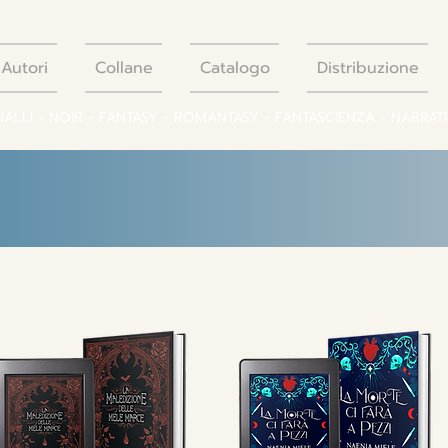
Autori
Collane
Catalogo
Distribuzione
GIALLI - NOIR - FANTASY - ROMANTASY - FANTASCIENZA - NARRAT