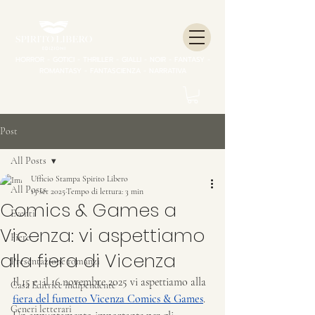
HORROR - GOTICI - THRILLER - GIALLI - NOIR - FANTASY -
ROMANTASY - FANTASCIENZA - NARRATIVA
Post
All Posts
Ufficio Stampa Spirito Libero
All Posts
15 set 2025
Tempo di lettura: 3 min
Comics & Games a
Eventi
Vicenza: vi aspettiamo
Fiere
alla fiera di Vicenza
Presentazione romanzi
Il 15 e  il 16 novembre 2025 vi aspettiamo alla 
Casa Editrice indipendente
fiera del fumetto Vicenza Comics & Games
.  
Generi letterari