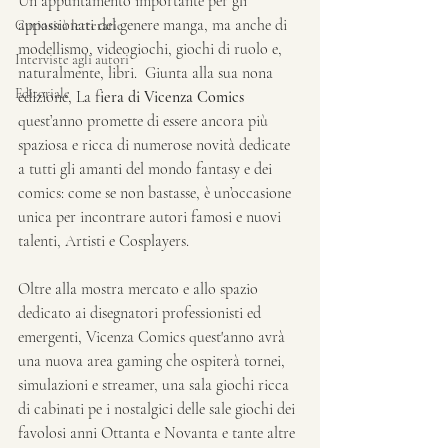
Un appuntamento importante per gli 
appassionati del genere manga, ma anche di 
Curiosità letterarie
modellismo, videogiochi, giochi di ruolo e, 
Interviste agli autori
naturalmente, libri.  Giunta alla sua nona 
Editoriale
edizione, La f
iera di Vicenza Comics 
quest’anno promette di essere ancora più 
spaziosa e ricca di numerose novità dedicate 
a tutti gli amanti del mondo fantasy e dei 
comics: come se non bastasse, è un’occasione 
unica per incontrare autori famosi e nuovi 
talenti, ​Artisti e Cosplayers. 
Oltre alla mostra mercato e allo spazio 
dedicato ai disegnatori professionisti ed 
emergenti, Vicenza Comics quest'anno avrà 
una nuova area gaming che ospiterà tornei, 
simulazioni e streamer, una sala giochi ricca 
di cabinati pe i nostalgici delle sale giochi dei 
favolosi anni Ottanta e Novanta e tante altre 