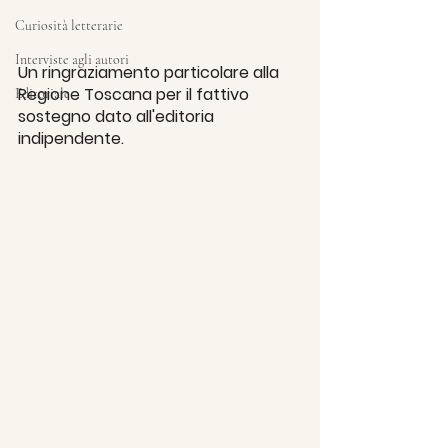
Curiosità letterarie
Interviste agli autori
Un ringraziamento particolare alla 
Regione Toscana per il fattivo 
Editoriale
sostegno dato all'editoria 
indipendente. 