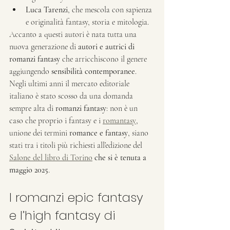
Luca Tarenzi
, che mescola con sapienza 
e originalità fantasy, storia e mitologia.
Accanto a questi autori è nata tutta una 
nuova generazione di 
autori e autrici di 
romanzi fantasy
 che arricchiscono il genere 
aggiungendo 
sensibilità contemporanee
. 
Negli ultimi anni il mercato editoriale 
italiano è stato scosso da una domanda 
sempre alta di 
romanzi fantasy
: non è un 
caso che proprio i fantasy e i 
romantasy
, 
unione dei termini 
romance e fantasy
, siano 
stati tra i titoli più richiesti all’edizione del 
Salone del libro di Torino
 che si è tenuta a 
maggio 2025
.
I romanzi epic fantasy 
e l’high fantasy di 