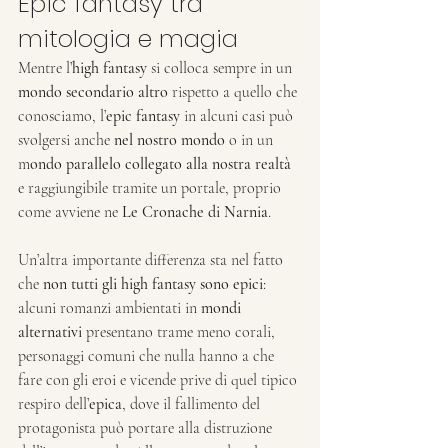
Epic fantasy tra 
mitologia e magia
Mentre l’
high fantasy
 si colloca sempre in un 
mondo secondario altro
 rispetto a quello che 
conosciamo, l’
epic fantasy
 in alcuni casi può 
svolgersi anche 
nel nostro mondo
 o in un 
m
ondo parallelo collegato alla nostra realtà
e raggiungibile tramite un portale, proprio 
come avviene ne 
Le Cronache di Narnia
.
Un’altra importante differenza sta nel fatto 
che 
non tutti gli high fantasy sono epici
: 
alcuni romanzi ambientati in 
mondi 
alternativi
 presentano trame meno corali, 
personaggi comuni che nulla hanno a che 
fare con gli eroi e vicende prive di quel tipico 
respiro dell’
epica
, dove il fallimento del 
protagonista può portare alla distruzione 