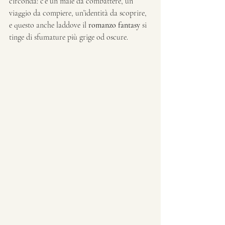
circonda: c’è un male da combattere, un 
viaggio da compiere, un’identità da scoprire, 
e questo anche laddove il 
romanzo fantasy
 si 
tinge di sfumature più grige od oscure.