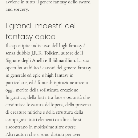
avviene in tutto il genere 
fantasy dello sword 
and sorcery
.
I grandi maestri del 
fantasy epico
Il capostipite indiscusso dell’
high fantasy
 è 
senza dubbio 
J.R.R. Tolkien
, autore de 
Il 
Signore degli Anelli e Il Silmarillion.
 La sua 
opera ha stabilito i canoni del 
genere fantasy
in generale ed 
epic e high fantasy
 in 
particolare, ed è fonte di ispirazione ancora 
oggi: merito della sofisticata creazione 
linguistica, della lotta tra luce e oscurità che 
costituisce l’ossatura dell’opera, della presenza 
di creature mitiche e della struttura della 
compagnia: tutti elementi cardine che si 
riscontrano in moltissime altre opere.
Altri autori che si sono distinti per aver 