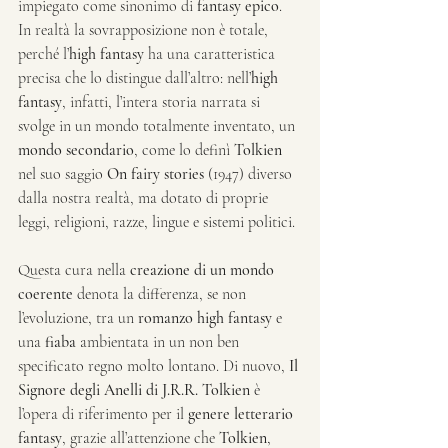
impiegato come sinonimo di 
fantasy epico
. 
In realtà la sovrapposizione non è totale, 
perché l’
high fantasy
 ha una caratteristica 
precisa che lo distingue dall’altro: nell’
high 
fantasy
, infatti, l’intera storia narrata si 
svolge in un mondo totalmente inventato, un 
mondo secondario
, come lo definì 
Tolkien
nel suo saggio 
On fairy stories
 (1947) diverso 
dalla nostra realtà, ma dotato di proprie 
leggi, religioni, razze, lingue e sistemi politici.
Questa cura nella 
creazione di un mondo 
coerente
 denota la differenza, se non 
l’evoluzione, tra un 
romanzo high fantasy 
e 
una 
fiaba
 ambientata in un non ben 
specificato regno molto lontano. Di nuovo, 
Il 
Signore degli Anelli di J.R.R. Tolkien
 è 
l’opera di riferimento per il 
genere letterario 
fantasy
, grazie all’attenzione che 
Tolkien
, 