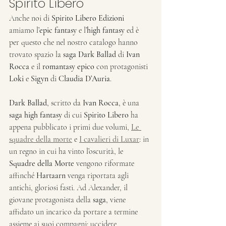
Spirito Libero
Anche noi di 
Spirito Libero Edizioni
amiamo l’
epic fantasy
 e l’
high fantasy
 ed è 
per questo che nel nostro catalogo hanno 
trovato spazio la 
saga Dark Ballad
 di 
Ivan 
Rocca
 e il 
romantasy epico
 con protagonisti 
Loki
 e 
Sigyn
 di 
Claudia D’Auria
.
Dark Ballad
, scritto da 
Ivan Rocca
, è una 
saga high fantasy
 di cui 
Spirito Libero
 ha 
appena pubblicato i primi due volumi,
Le 
squadre della morte
e 
I cavalieri di Luxar
: in 
un regno in cui ha vinto l’oscurità, le 
Squadre della Morte
 vengono riformate 
affinché 
Hartaarn
 venga riportata agli 
antichi, gloriosi fasti. Ad Alexander, il 
giovane protagonista della 
saga
, viene 
affidato un incarico da portare a termine 
assieme ai suoi compagni: uccidere 