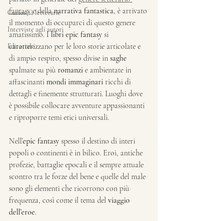
fantasy
 e della 
narrativa fantastica
,
è arrivato 
Curiosità letterarie
il momento di occuparci di questo genere 
Interviste agli autori
amatissimo. I 
libri epic fantasy
 si 
caratterizzano per le loro storie articolate e 
Editoriale
di ampio respiro, spesso divise in 
saghe
spalmate su più 
romanzi
 e ambientate in 
affascinanti 
mondi immaginari
 ricchi di 
dettagli e finemente strutturati. Luoghi dove 
è possibile collocare avventure appassionanti 
e riproporre temi etici universali.
Nell’
epic fantasy
 spesso il destino di interi 
popoli o continenti è in bilico. Eroi, antiche 
profezie, battaglie epocali e il sempre attuale 
scontro tra le forze del bene e quelle del male 
sono gli elementi che ricorrono con più 
frequenza, così come il tema del 
viaggio 
dell’eroe
.