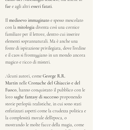
fae
 e agli altri 
esseri fatati
.
Il 
medioevo immaginato
 e spesso mescolato 
con la 
mitologia
 diventa così una cornice 
familiare per il lettore, dentro cui inserire 
elementi soprannaturali. Ma è anche una 
fonte di ispirazione privilegiata, dove l’ordine 
e il caos si fronteggiano in un mondo ancora 
magico e ricco di misteri.
Alcuni autori, come 
George R.R. 
Martin
 nelle 
Cronache del Ghiaccio e del 
Fuoco
, hanno conquistato il pubblico con le 
loro 
saghe fantasy di successo
 proponendo 
storie perlopiù realistiche, in cui sono stati 
enfatizzati aspetti come la crudezza politica e 
la complessità morale dell’epoca, o 
mostrando le molte facce della magia, come 