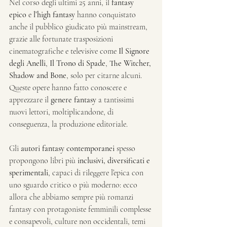
Nel corso degli ultimi 25 anni, il 
fantasy 
epico
 e 
l’high fantasy
 hanno conquistato 
anche il pubblico giudicato più mainstream, 
grazie alle fortunate trasposizioni 
cinematografiche e televisive come 
Il Signore 
degli Anelli
, 
Il Trono di Spade
, 
The Witcher, 
Shadow and Bone
, solo per citarne alcuni. 
Queste opere hanno fatto conoscere e 
apprezzare il 
genere fantasy
 a tantissimi 
nuovi lettori, moltiplicandone, di 
conseguenza, la produzione editoriale.
Gli 
autori fantasy contemporanei
 spesso 
propongono libri più 
inclusivi, diversificati e 
sperimentali
, capaci di rileggere l’epica con 
uno sguardo critico o più moderno: ecco 
allora che abbiamo sempre più romanzi 
fantasy con protagoniste femminili complesse 
e consapevoli, culture non occidentali, temi 