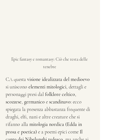
Epic fantasy e romantasy: Ciò che resta delle 
tenebre 
CA questa 
visione idealizzata del medioevo
si uniscono 
elementi mitologici
, dettagli e 
personaggi presi dal 
folklore celtico
, 
scozzese
, 
germanico
 e 
scandinavo
: ecco 
spiegata la presenza abbastanza frequente di 
draghi, elfi, nani e altre creature che si 
rifanno alla 
mitologia nordica (Edda in 
prosa e poetica)
 e a poemi epici come 
Il 
canto dei Nibelunghi tedesco
, ma anche ai 