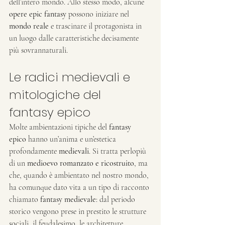
dell’intero mondo. Allo stesso modo, alcune 
opere epic fantasy
 possono iniziare nel 
mondo reale
 e trascinare il protagonista in 
un luogo dalle caratteristiche decisamente 
più sovrannaturali.
Le radici medievali e 
mitologiche del 
fantasy epico
Molte ambientazioni tipiche del 
fantasy 
epico
 hanno un’anima e un’estetica 
profondamente 
medievali
. Si tratta perlopiù 
di un 
medioevo romanzato e ricostruito
, ma 
che, quando è ambientato nel nostro mondo, 
ha comunque dato vita a un tipo di racconto 
chiamato 
fantasy medievale
: dal periodo 
storico vengono prese in prestito le strutture 
sociali, il feudalesimo, le architetture, 