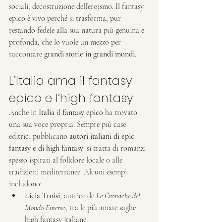
sociali, decostruzione dell’eroismo. Il fantasy 
epico è vivo perché si trasforma, pur 
restando fedele alla sua natura più genuina e 
profonda, che lo vuole un mezzo per 
raccontare 
grandi storie in grandi mondi
.
L’Italia ama il fantasy 
epico e l’high fantasy
Anche in 
Italia
 il 
fantasy epico
 ha trovato 
una sua voce propria. Sempre più case 
editrici pubblicano 
autori italiani di epic 
fantasy e di high fantasy
: si tratta di romanzi 
spesso ispirati al folklore locale o alle 
tradizioni mediterranee. Alcuni esempi 
includono:
Licia Troisi
, autrice de 
Le Cronache del 
Mondo Emerso
, tra le più amate saghe 
high fantasy italiane.