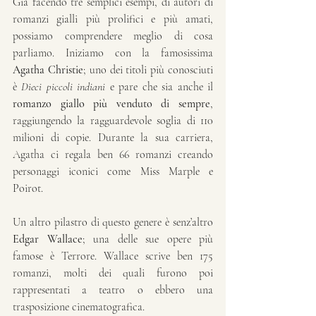
Già facendo tre semplici esempi, di autori di 
romanzi gialli più prolifici e più amati, 
possiamo comprendere meglio di cosa 
parliamo. Iniziamo con la famosissima 
Agatha Christie
; uno dei titoli più conosciuti 
è 
Dieci piccoli indiani
 e pare che sia anche il 
romanzo giallo più venduto di sempre
, 
raggiungendo la ragguardevole soglia di 110 
milioni di copie. Durante la sua carriera, 
Agatha ci regala ben 66 romanzi creando 
personaggi iconici come Miss Marple e 
Poirot.
Un altro pilastro di questo genere è senz’altro 
Edgar Wallace
; una delle sue opere più 
famose è Terrore. Wallace scrive ben 175 
romanzi, molti dei quali furono poi 
rappresentati a teatro o ebbero una 
trasposizione cinematografica. 