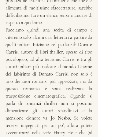
produzione letteraria di 
thriller
 è enorme e si 
alimenta di moltissime sfaccettature, sarebbe 
difficilissimo fare un elenco senza mancare di 
rispetto a qualcuno.
Facciamo quindi una scelta di campo e 
citeremo solo alcuni casi letterari a partire da 
quelli italiani. Iniziamo col parlare di 
Donato 
Carrisi
 autore di 
libri thriller
, spesso di tipo 
psicologico, ad alta tensione. Carrisi è tra gli 
autori italiani più tradotto al mondo. 
L’uomo 
del labirinto di Donato Carrisi
 non solo è 
uno dei suoi romanzi più apprezzati, ma da 
questo romanzo è stata realizzata la 
trasposizione cinematografica. Quando si 
parla di 
romanzi thriller
 non si possono 
dimenticare gli autori scandinavi e la 
menzione d’onore va 
Jo Nesbø.
 Se volete 
tenervi impegnati per un po’, allora potete 
avventurarvi nella serie Harry Hole che (al 