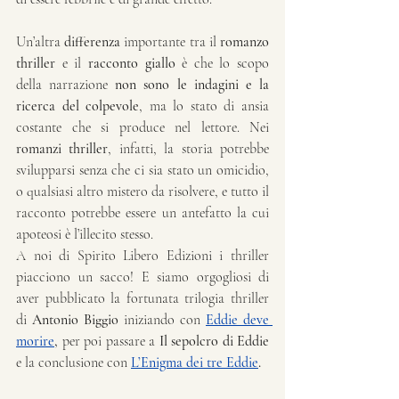
Un’altra 
differenza
 importante tra il 
romanzo 
thriller
 e il 
racconto giallo
 è che lo scopo 
della narrazione
 non sono le indagini e la 
ricerca del colpevole
, ma lo stato di ansia 
costante che si produce nel lettore. Nei 
romanzi thriller
, infatti, la storia potrebbe 
svilupparsi senza che ci sia stato un omicidio, 
o qualsiasi altro mistero da risolvere, e tutto il 
racconto potrebbe essere un antefatto la cui 
apoteosi è l’illecito stesso.
A noi di Spirito Libero Edizioni i thriller 
piacciono un sacco! E siamo orgogliosi di 
aver pubblicato la fortunata trilogia thriller 
di 
Antonio Biggio
 iniziando con 
Eddie deve 
morire
, 
per poi passare a
 Il sepolcro di Eddie 
e la conclusione con
L’Enigma dei tre Eddie
. 