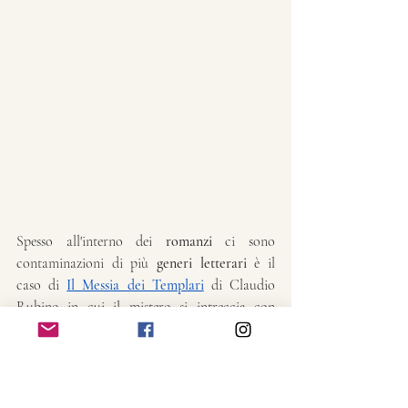
Spesso all'interno dei 
romanzi
 ci sono 
contaminazioni di più 
generi letterari 
è il 
caso di 
Il Messia dei Templari
 di Claudio 
Rubino in cui 
il mistero si intreccia con 
l'azione, e la corsa contro il tempo per 
sventare un complotto, senza trascurare una 
attenta ricostruzione storica degli eventi 
narrati relativi all'ordine dei Cavalieri del 