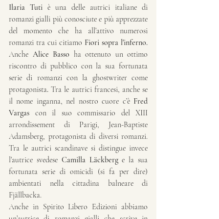
Ilaria Tuti
 è una delle autrici italiane di 
romanzi gialli più conosciute e più apprezzate 
del momento che ha all’attivo numerosi 
romanzi tra cui citiamo 
Fiori sopra l'inferno. 
Anche 
Alice Basso
 ha ottenuto un ottimo 
riscontro di pubblico con la sua fortunata 
serie di romanzi con la ghostwriter come 
protagonista
.
 Tra le autrici francesi, anche se 
il nome inganna, nel nostro cuore c’è 
Fred 
Vargas
 con il suo commissario del XIII 
arrondissement di Parigi, Jean-Baptiste 
Adamsberg, protagonista di diversi romanzi. 
Tra le autrici scandinave si distingue invece 
l’autrice svedese 
Camilla Läckberg
 e la sua 
fortunata serie di omicidi (si fa per dire) 
ambientati nella cittadina balneare di 
Fjällbacka.
Anche in Spirito Libero Edizioni abbiamo 
un’autrice di romanzi gialli che scrive in 