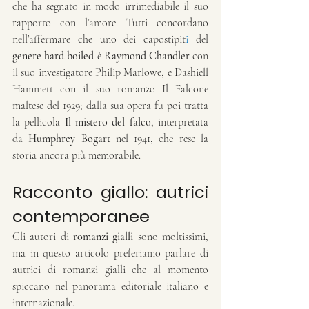
che ha segnato in modo irrimediabile il suo 
rapporto con l’amore. Tutti concordano 
nell’affermare che uno dei capostipit
i
 del 
genere hard boiled
 è 
Raymond Chandler
 con 
il suo investigatore Philip Marlowe, e Dashiell 
Hammett con il suo romanzo Il Falcone 
maltese del 1929; dalla sua opera fu poi tratta 
la pellicola 
Il mistero del falco,
 interpretata 
da 
Humphrey Bogart
 nel 1941, che rese la 
storia ancora più memorabile.
Racconto giallo: autrici 
contemporanee
Gli autori di 
romanzi gialli
 sono moltissimi, 
ma in questo articolo preferiamo parlare di 
autrici di romanzi gialli che al momento 
spiccano nel panorama editoriale italiano e 
internazionale.