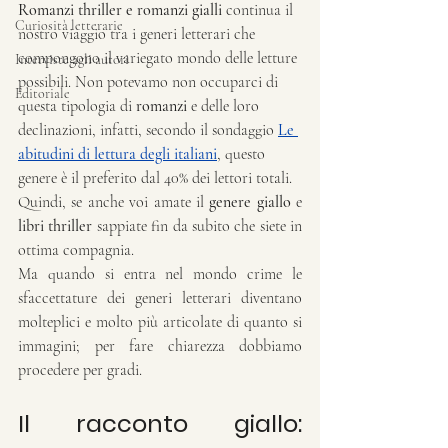
Romanzi thriller e romanzi gialli
 continua il 
Curiosità letterarie
nostro viaggio tra i generi letterari che 
compongono il variegato mondo delle letture 
Interviste agli autori
possibili. Non potevamo non occuparci di 
Editoriale
questa tipologia di 
romanzi 
e delle loro 
declinazioni, infatti, secondo il sondaggio 
Le 
abitudini di lettura degli italiani
, questo 
genere è il preferito dal
40% dei lettori totali.
Quindi, se anche voi amate il 
genere giallo
 e 
libri thriller 
sappiate fin da subito che siete in 
ottima compagnia.
Ma quando si entra nel mondo crime le 
sfaccettature dei generi letterari diventano 
molteplici e molto più articolate di quanto si 
immagini; per fare chiarezza dobbiamo 
procedere per gradi.
Il racconto giallo: 