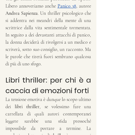
Libero annoveriamo anche 
Panico 38
, autore 
Andrea Sapienza
. Un thriller psicologico che 
si addentra nei meandri della mente di una 
scrittrice dalla vita sentimentale tormentata. 
In seguito a dei devastanti attacchi di panico, 
la donna deciderà di rivolgersi a un medico e 
scriverà, sotto suo consiglio, un racconto. Ma 
le parole che tirerà fuori sembrano qualcosa 
di più di uno sfogo.
Libri thriller: per chi è a 
caccia di emozioni forti
La tensione emotiva è dunque lo scopo ultimo 
dei 
libri thriller
, se volessimo fare una 
carrellata di quali autori contemporanei 
leggere sarebbe una sfida pressoché 
impossibile da portare a termine. La 