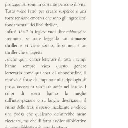
protagonisti sono in costante pericolo di vita. 
Tutto viene fatto per creare suspence e una 
forte tensione emotiva che sono gli ingredienti 
fondamentali dei 
libri thriller
.
Infatti 
Thrill 
in inglese vuol dire 
rabbrividire
. 
Insomma, se state leggendo un 
romanzo 
thriller
 e vi viene sonno, forse non è un 
thriller che si rispetti.
Anche qui i critici letterari di tutti i tempi 
hanno sempre visto questo 
genere 
letterario
 come qualcosa di second’ordine, il 
motivo è forse da imputare alla tipologia di 
prosa necessaria suscitare 
ansia
 nel lettore. I 
colpi di scena hanno la meglio 
sull’introspezione o su lunghe descrizioni, il 
ritmo delle frasi è spesso incalzante e veloce; 
una prosa che qualcuno definirebbe meno 
ricercata, ma che di fatto assolve all’obiettivo 
di essere febbrile e di grande effetto. 