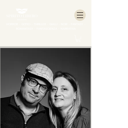
HORROR - GOTICI - THRILLER - GIALLI - NOIR - FANTASY -
ROMANTASY - FANTASCIENZA - NARRATIVA