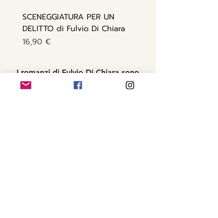
SCENEGGIATURA PER UN
DELITTO di Fulvio Di Chiara
Prezzo
16,90 €
I romanzi di Fulvio Di Chiara sono
tutti disponibile su Amazon in
formato
cartaceo - ebook - Kindle Unlimited
Conosci meglio gli
autori