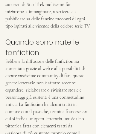
successo di Star Trek moltissimi fan 
iniziarono a immaginare, a scrivere e a 
pubblicare su delle fanzine racconti di ogni 
tipo ispirati alle vicende della celebre serie TV.
Quando sono nate le 
fanfiction
Sebbene la diffusione delle 
fanfiction
 sia 
aumentata grazie al web e alla possibilità di 
creare vastissime community di fan, questo 
genere letterario non è affatto recente: 
espandere, rielaborare o rivisitare storie e 
personaggi già esistenti è una consuetudine 
antica. La 
fanfiction
 ha alcuni tratti in 
comune con il pastiche, termine francese con 
cui si indica un’opera letteraria, musicale o 
pittorica fatta con elementi tratti da 
qualcosa di già esistente, proprio come il 