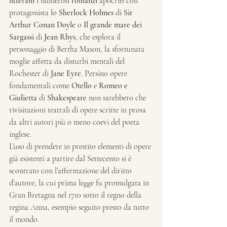
litteram
 i numerosi 
romanzi
 apocrifi con 
protagonista lo 
Sherlock Holmes
 di 
Sir 
Arthur Conan Doyle
 o 
Il grande mare dei 
Sargassi
 di 
Jean Rhys
, che esplora il 
personaggio di Bertha Mason, la sfortunata 
moglie affetta da disturbi mentali del 
Rochester di 
Jane Eyre
. Persino opere 
fondamentali come 
Otello
 e 
Romeo e 
Giulietta
 di 
Shakespeare
 non sarebbero che 
rivisitazioni teatrali di opere scritte in prosa 
da altri autori più o meno coevi del poeta 
inglese.
L’uso di prendere in prestito elementi di opere 
già esistenti a partire dal Settecento si è 
scontrato con l’affermazione del diritto 
d’autore, la cui prima legge fu promulgata in 
Gran Bretagna nel 1710 sotto il regno della 
regina Anna, esempio seguito presto da tutto 
il mondo.