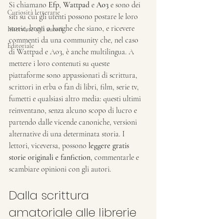
Si chiamano 
Efp
, 
Wattpad
 e 
Ao3
 e sono dei 
Curiosità letterarie
siti su cui gli utenti possono postare le loro 
storie, brevi o lunghe che siano, e ricevere 
Interviste agli autori
commenti da una community che, nel caso 
Editoriale
di Wattpad e Ao3, è anche multilingua. A 
mettere i loro contenuti su queste 
piattaforme sono appassionati di scrittura, 
scrittori in erba o fan di libri, film, serie tv, 
fumetti e qualsiasi altro media: questi ultimi 
reinventano, senza alcuno scopo di lucro e 
partendo dalle vicende canoniche, versioni 
alternative di una determinata storia. I 
lettori, viceversa, possono 
leggere gratis 
storie originali e fanfiction
, commentarle e 
scambiare opinioni con gli autori.
Dalla scrittura 
amatoriale alle librerie