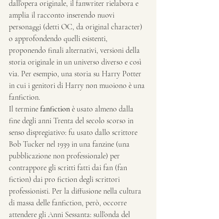
dall’opera originale, il fanwriter rielabora e 
amplia il racconto inserendo nuovi 
personaggi (detti OC, da original character) 
o approfondendo quelli esistenti, 
proponendo finali alternativi, versioni della 
storia originale in un universo diverso e così 
via. Per esempio, una storia su Harry Potter 
in cui i genitori di Harry non muoiono è una 
fanfiction.
Il termine 
fanfiction
 è usato almeno dalla 
fine degli anni Trenta del secolo scorso in 
senso dispregiativo: fu usato dallo scrittore 
Bob Tucker nel 1939 in una fanzine (una 
pubblicazione non professionale) per 
contrappore gli scritti fatti dai fan (fan 
fiction) dai pro fiction degli scrittori 
professionisti. Per la diffusione nella cultura 
di massa delle fanfiction, però, occorre 
attendere gli Anni Sessanta: sull’onda del 