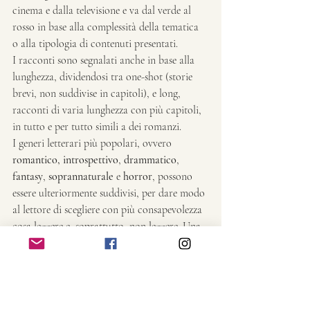
cinema e dalla televisione e va dal verde al 
rosso in base alla complessità della tematica 
o alla tipologia di contenuti presentati.
I racconti sono segnalati anche in base alla 
lunghezza, dividendosi tra one-shot (storie 
brevi, non suddivise in capitoli), e long, 
racconti di varia lunghezza con più capitoli, 
in tutto e per tutto simili a dei romanzi.
I generi letterari più popolari, ovvero 
romantico, introspettivo
, 
drammatico
, 
fantasy
, 
soprannaturale
 e 
horror
, possono 
essere ulteriormente suddivisi, per dare modo 
al lettore di scegliere con più consapevolezza 
cosa leggere e, soprattutto, non leggere. Una 
storia romantica leggera e improntata alla 
tenerezza con una trama appena accennata, 
per esempio, può essere definita con il 
termine fluff.
I generi horror, paranormale e gotico, 