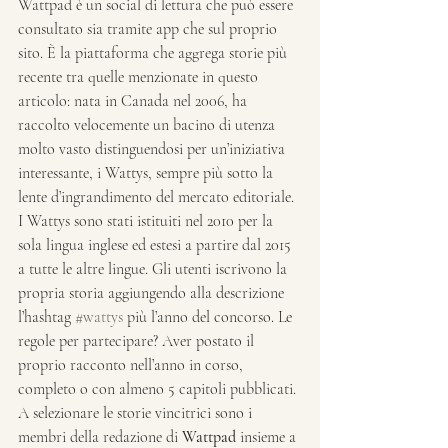
Wattpad è un social di lettura che può essere 
consultato sia tramite app che sul proprio 
sito. È la piattaforma che aggrega storie più 
recente tra quelle menzionate in questo 
articolo: nata in Canada nel 2006, ha 
raccolto velocemente un bacino di utenza 
molto vasto distinguendosi per un’iniziativa 
interessante, i Wattys, sempre più sotto la 
lente d’ingrandimento del mercato editoriale.
I Wattys sono stati istituiti nel 2010 per la 
sola lingua inglese ed estesi a partire dal 2015 
a tutte le altre lingue. Gli utenti iscrivono la 
propria storia aggiungendo alla descrizione 
l’hashtag 
#wattys
 più l’anno del concorso. Le 
regole per partecipare? Aver postato il 
proprio racconto nell’anno in corso, 
completo o con almeno 5 capitoli pubblicati.
A selezionare le storie vincitrici sono i 
membri della redazione di 
Wattpad
 insieme a 