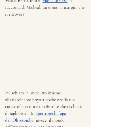
Mattia Bernardini
 in 
Fiume di Ossa
ci 
racconta di
Micheal, un uomo ai margini che 
si ritroverà 
invischiato in un delitto insieme 
all’affascinante Raya a poche ore da una 
catastrofe oscura e terrificante che rischierà 
di inghiottirli. In 
Spettrotech: fuga 
dall’Oltretomba
, invece, il mondo 
dell’informatica si lega fin troppo 