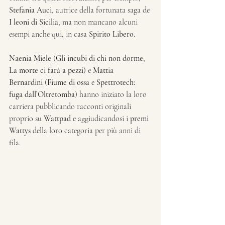
Stefania Auci
, autrice della fortunata saga de 
I leoni di Sicilia
, ma non mancano alcuni 
esempi anche qui, in casa 
Spirito Libero
.
Naenia Miele
 (
Gli incubi di chi non dorme
, 
La morte ci farà a pezzi
) e 
Mattia 
Bernardini
 (
Fiume di ossa
 e 
Spettrotech: 
fuga dall’Oltretomba
) hanno iniziato la loro 
carriera pubblicando racconti originali 
proprio su 
Wattpad
 e aggiudicandosi i 
premi 
Wattys
 della loro categoria per più anni di 
fila.