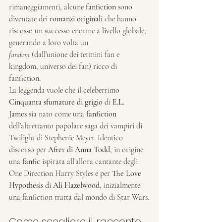
rimaneggiamenti, alcune 
fanfiction
 sono 
diventate dei 
romanzi originali
 che hanno 
riscosso un successo enorme a livello globale, 
generando a loro volta un 
fandom
 (dall’unione dei termini fan e 
kingdom, universo dei fan) ricco di 
fanfiction.
La leggenda vuole che il celeberrimo 
Cinquanta sfumature di grigio
 di 
E.L. 
James
 sia nato come una 
fanfiction
dell’altrettanto popolare saga dei vampiri di 
Twilight di Stephenie Meyer. Identico 
discorso per 
After di Anna Todd
, in origine 
una 
fanfic
 ispirata all’allora cantante degli 
One Direction Harry Styles e per 
The Love 
Hypothesis
 di 
Ali Hazelwood
, inizialmente 
una fanfiction tratta dal mondo di Star Wars.
Come scegliere il racconto 