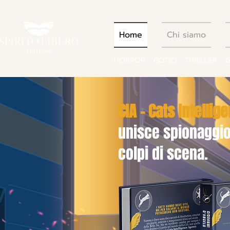
Home
Chi siamo
HORROR - GOTICI - THRILLER - 
CIA – Cats Intelli
unisce spionaggio,
colpi di scena.