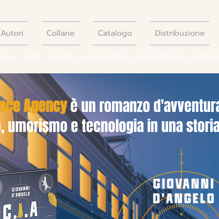
Autori
Collane
Catalogo
Distribuzione
GIALLI - NOIR - FANTASY - ROMANTASY - FANTASCIENZA - NARRAT
gence Agency
è un romanzo d'avventura
 umorismo e tecnologia in una storia