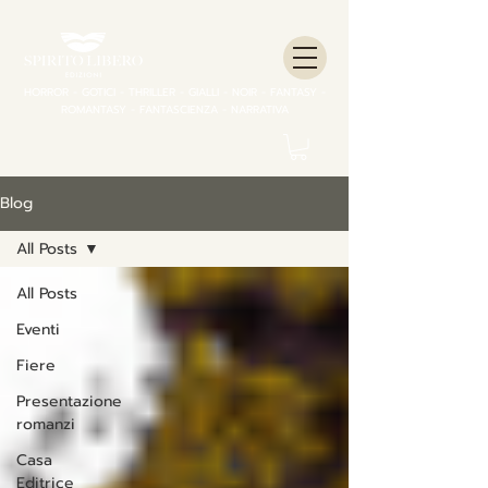
HORROR - GOTICI - THRILLER - GIALLI - NOIR - FANTASY -
ROMANTASY - FANTASCIENZA - NARRATIVA
Blog
All Posts
All Posts
Eventi
Fiere
Presentazione
romanzi
Casa
Editrice