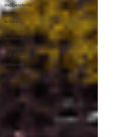
indipendente
Generi
letterari
Curiosità
letterarie
Interviste
agli autori
Editoriale